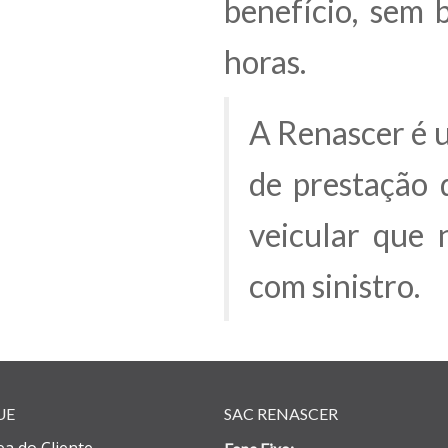
benefício, sem 
horas.
A Renascer é 
de prestação 
veicular que 
com sinistro.
UE
SAC RENASCER