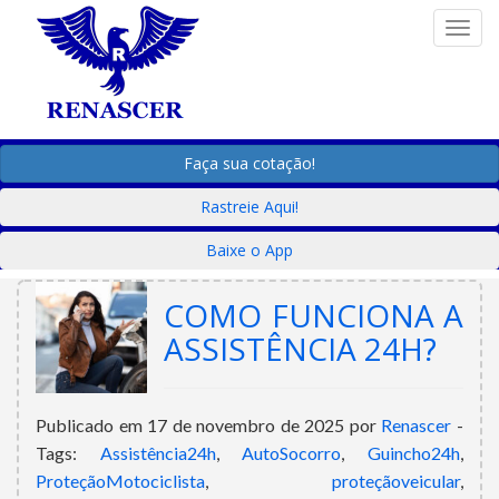
Togg
Faça sua cotação!
Rastreie Aqui!
TAG:
ASSISTÊNCIA24H
Baixe o App
COMO FUNCIONA A
ASSISTÊNCIA 24H?
Publicado em 17 de novembro de 2025 por
Renascer
-
Tags:
Assistência24h
,
AutoSocorro
,
Guincho24h
,
ProteçãoMotociclista
,
proteçãoveicular
,